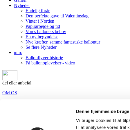
Galleri
Nyheder
Endelig forår
Den perfekte gave til Valentinsdag
Vinter i Norden
Papirarbejde og tid
Vores balloners behov
En ny begyndelse
Nye kræfter, samme fantastiske ballontur
Se flere Nyheder
intro
Ballonflyver historie
Få ballonoplevelser - video
del eller anbefal
OM OS
Vores balloner
Galleri
Denne hjemmeside bruger
Ballonflyvning
Vi bruger cookies til at til
til at analysere vores tra
Ballonflyver historie