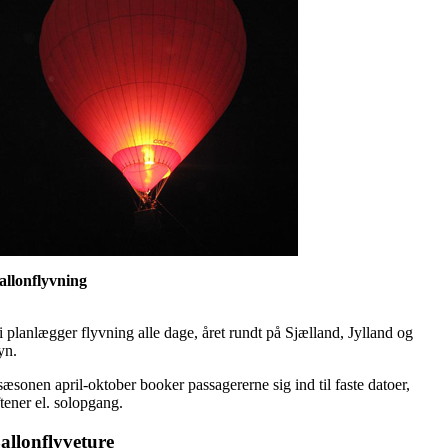
allonflyvning
i planlægger flyvning alle dage, året rundt på Sjælland, Jylland og
yn.
 sæsonen april-oktober booker passagererne sig ind til faste datoer,
ftener el. solopgang.
allonflyveture