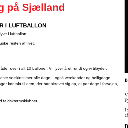
og på Sjælland
R I LUFTBALLON
e i luftballon.
ske resten af livet.
der over i alt 10 balloner. Vi flyver året rundt og vi tilbyder:
o sidste solskinstimer alle dage – også weekender og helligdage.
B
 tager kontakt til dem, der har skrevet sig op, et par dage i forvejen,
V
F
ed faldskærmsklubber
I
a
B