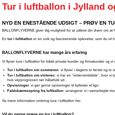
Tur i luftballon i Jylland 
NYD EN ENESTÅENDE UDSIGT – PRØV EN TU
BALLONFLYVERNE giver dig mulighed for at udleve din drøm om at flyv
En
tur i luftballon
er en unik og fascinerende oplevelse, som du vil hu
BALLONFLYVERNE har mange års erfaring
Vi flyver ture i luftballon for både private kunder og firmakunder og vi rå
Tur i luftballon om sommeren
: vi flyver i dagens to første og t
Tur i luftballon om vinteren
: vi har en ”vinterventeliste”, hvor vi
hvis vejrprognosen ser håbefuld ud.
Opvisninger
: vi gør gerne opvisninger til byfester el.lign.
Faldskærmsspring fra luftballon
: arrangerer vi i samarbejde m
Se mere information omkring ture i luftballon
her
.
Vil du gerne prøve en tur i luftballon?