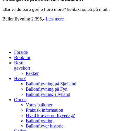
Eller vil du bare gerne høre mere? kontakt os på på mail: .
Ballonflyvning 2.395,-
Læs mere
Forside
Book tur
Bestil
gavekort
Pakker
Hvor?
Ballonflyvning på Sjælland
Ballonflyvning på Fyn
Ballonflyvning i Jylland
Om os
Vores balloner
Praktisk information
Hvad kræver en flyvedag?
Ballonflyvning
Ballonflyver historie