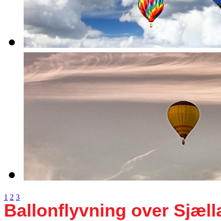
1
2
3
Ballonflyvning over Sjæl