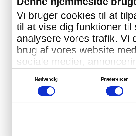
Denne hjemmeside bruge
Vi bruger cookies til at ti
til at vise dig funktioner ti
analysere vores trafik. Vi
brug af vores website med
sociale medier, annonceri
Vores partnere kan kombi
Samtykkevalg
Nødvendig
Præferencer
oplysninger, du har givet 
fra din brug af deres tjene
cookies, hvis du fortsætt
hjemmeside.